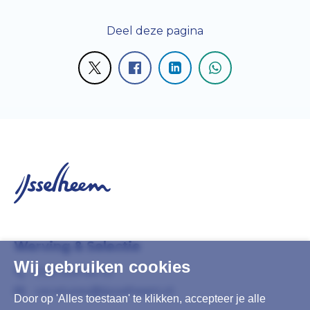
Deel deze pagina
Werving & Selectie
Wij gebruiken cookies
038 339 44 10
vacatures@ijsselheem.nl
Door op 'Alles toestaan' te klikken, accepteer je alle