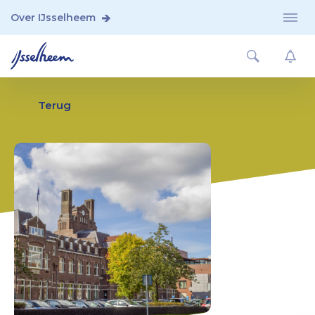
Vrijwilligerswerk
Over IJsselheem
Stages
#kiesvoorvast
Terug
Kom sfeerproeven