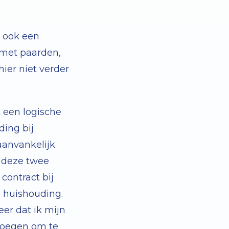
e ook een
 met paarden,
ier niet verder
 een logische
ding bij
aanvankelijk
n deze twee
contract bij
e huishouding.
er dat ik mijn
roegen om te