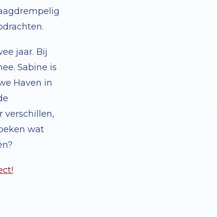
 laagdrempelig
opdrachten.
ee jaar. Bij
ee. Sabine is
uwe Haven in
de
 verschillen,
zoeken wat
en?
ect!