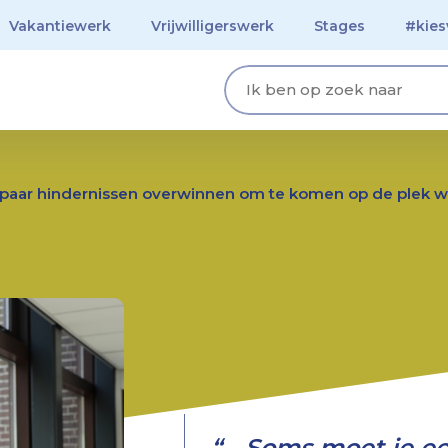
Vrijwilligerswerk
Vakantiewerk
Vrijwilligerswerk
Stages
#kies
Stages
#kiesvoorvast
Kom sfeerproeven
paar hindernissen overwinnen om te komen op de plek waa
Soms moet je ee