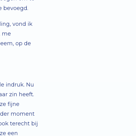
e bevoegd.
ing, vond ik
t me
lheem, op de
de indruk. Nu
ar zin heeft.
ze fijne
 ieder moment
ok terecht bij
 ze een