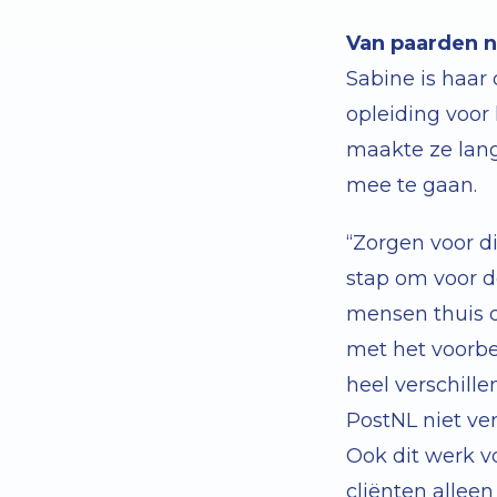
Van paarden 
Sabine is haar
opleiding voor
maakte ze lang
mee te gaan.
“Zorgen voor d
stap om voor d
mensen thuis d
met het voorbe
heel verschill
PostNL niet ver
Ook dit werk v
cliënten allee