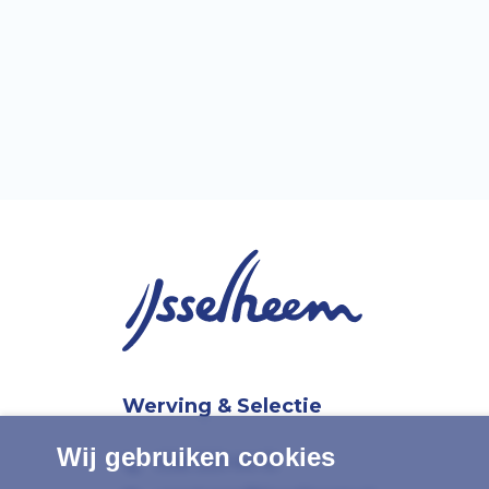
Werving & Selectie
Wij gebruiken cookies
038 339 44 10