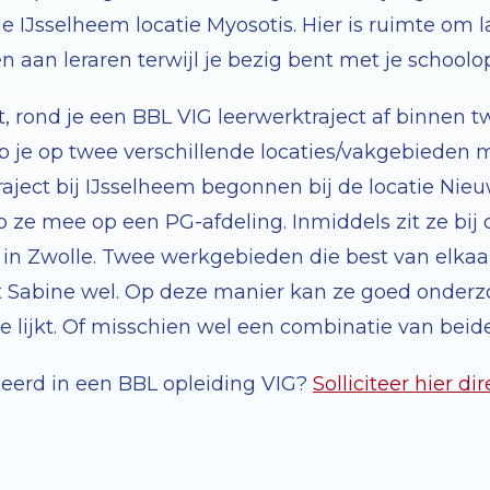
e IJsselheem locatie Myosotis. Hier is ruimte om
en aan leraren terwijl je bezig bent met je school
t, rond je een BBL VIG leerwerktraject af binnen tw
p je op twee verschillende locaties/vakgebieden m
raject bij IJsselheem begonnen bij de locatie Nie
ep ze mee op een PG-afdeling. Inmiddels zit ze bij 
 in Zwolle. Twee werkgebieden die best van elkaar
t Sabine wel. Op deze manier kan ze goed onder
te lijkt. Of misschien wel een combinatie van beid
eerd in een BBL opleiding VIG?
Solliciteer hier dir