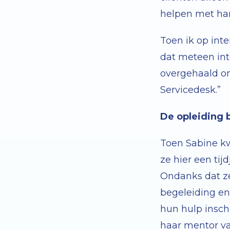
helpen met han
Toen ik op inte
dat meteen int
overgehaald om 
Servicedesk.”
De opleiding 
Toen Sabine kw
ze hier een tij
Ondanks dat ze 
begeleiding en
hun hulp inscha
haar mentor van