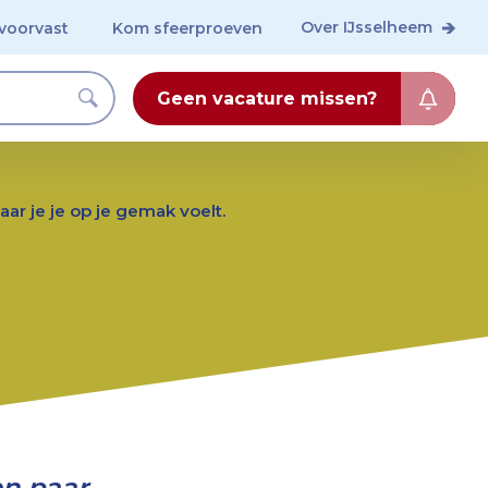
Over IJsselheem
voorvast
Kom sfeerproeven
Geen vacature missen?
r je je op je gemak voelt.
n paar