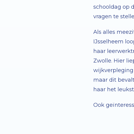
schooldag op d
vragen te stell
Als alles meezi
IJsselheem loo
haar leerwerkt
Zwolle. Hier li
wijkverpleging
maar dit beval
haar het leuks
Ook geïnteress