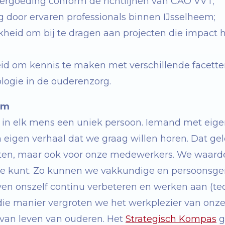
ergoeding conform de richtlijnen van CAO VVT;
g door ervaren professionals binnen IJsselheem;
kheid om bij te dragen aan projecten die impact
id om kennis te maken met verschillende facette
logie in de ouderenzorg.
em
t in elk mens een uniek persoon. Iemand met eig
eigen verhaal dat we graag willen horen. Dat geld
nten, maar ook voor onze medewerkers. We waard
 je kunt. Zo kunnen we vakkundige en persoonsge
ven onszelf continu verbeteren en werken aan (te
 die manier vergroten we het werkplezier van on
 van leven van ouderen. Het
Strategisch Kompas
g