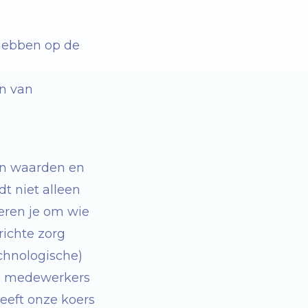
 hebben op de
n van
en waarden en
t niet alleen
eren je om wie
richte zorg
chnologische)
ze medewerkers
eeft onze koers