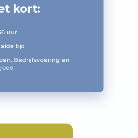
et kort:
36 uur
alde tijd
en, Bedrijfsvoering en
goed