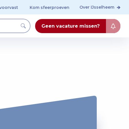
Over IJsselheem
voorvast
Kom sfeerproeven
Geen vacature missen?