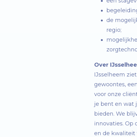
een stagev
begeleidin
de mogelij
regio;
mogelijkhe
zorgtechno
Over IJsselhe
IJsselheem zie
gewoontes, een 
voor onze clië
je bent en wat
bieden. We blij
innovaties. Op
en de kwaliteit