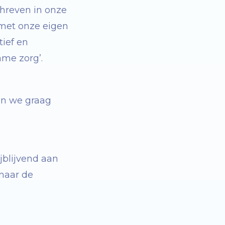
chreven in onze
 met onze
eigen
tief en
ame zorg
’
.
nen we graag
jblijvend aan
naar de