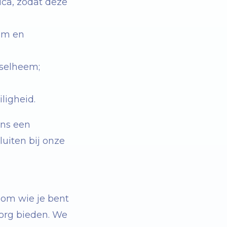
ca, zodat deze
em en
sselheem;
ligheid.
ens een
uiten bij onze
 om wie je bent
org bieden. We