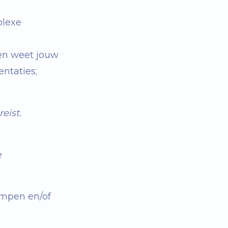
plexe
 en weet jouw
entaties;
eist.
e
ampen en/of