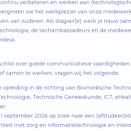
 continu verbeteren en werken aan (technologische
vergroten we het werkplezier van onze medewerk
even van ouderen. Als stagiair(e) werk je nauw s
technologie, de
techambassadeurs
en de medewer
cedesk
.
beschikt over goede communicatieve vaardigheden 
ief samen te werken, vragen wij het volgende:
en opleiding in de richting van Biomedische Techno
echnologie, Technische Geneeskunde, ICT, eHealt
aar;
r 1 september 2026 op zoek naar een (afstudeer)st
initeit met zorg en informatietechnologie en intere