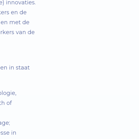
) innovaties.
ers en de
amen met de
kers van de
en in staat
logie,
h of
age;
sse in