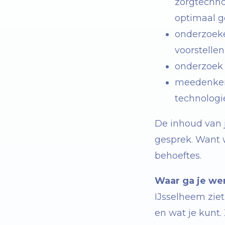
zorgtechno
optimaal g
onderzoeke
voorstellen
onderzoek 
meedenken
technologi
De inhoud van 
gesprek. Want w
behoeftes.
Waar ga je we
IJsselheem zie
en wat je kunt