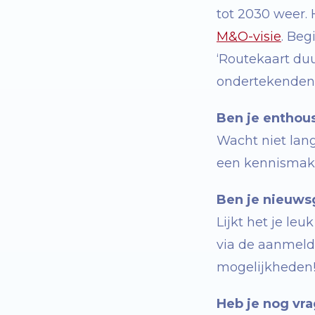
tot 2030 weer.
M&O-visie
.
Beg
‘R
outekaart du
ondertekende
Ben je enthou
Wacht niet lang
een kennismaki
Ben je nieuws
Lijkt het je le
via de aanmeld
mogelijkheden
Heb je nog vr