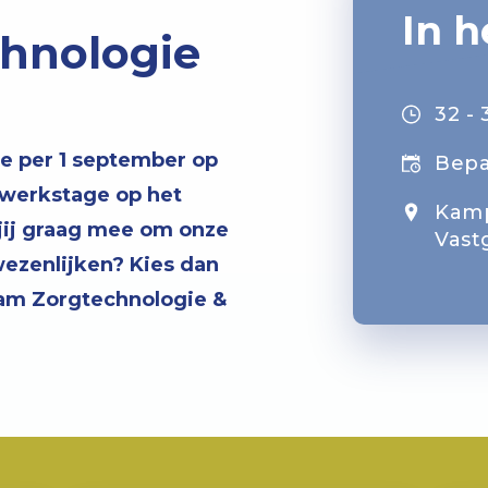
In h
chnologie
32 - 
ie per 1 september op
Bepa
ewerkstage op het
Kamp
jij graag mee om onze
Vast
wezenlijken? Kies dan
eam Zorgtechnologie &