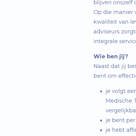
blijven onszelf
Op die manier 
kwaliteit van l
adviseurs zorg
integrale
servi
Wie ben jij?
Naast dat jij 
bent om effect
je volgt e
Medische T
vergelijkb
je bent pe
je hebt aff