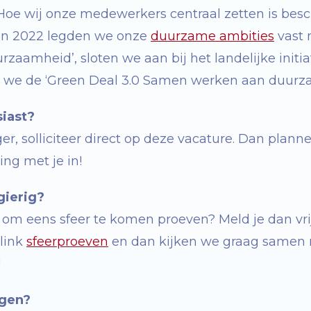
 Hoe wij onze medewerkers centraal zetten is bes
in 2022 legden we onze
duurzame ambities
vast
urzaamheid
’,
sloten we aan bij het landelijke initia
n we de
‘
Green Deal 3.0 Samen werken aan duurz
siast?
er, solliciteer direct op deze vacature. Dan plan
ng met je in!
gierig?
uk om eens sfeer te komen proeven? Meld je dan vri
link
sfeerproeven
en dan kijken we graag samen 
!
agen?